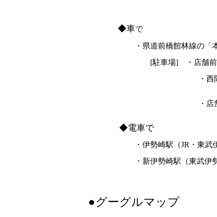
◆車
で
・県道前橋館林線の「本町2丁目」
[駐車場] ・店舗前に2台、東
・西隣に商店街駐車場（
※無料駐車券1枚（1時間
・店舗南側にコインパーキン
（無料駐車券の発行はあり
◆電車で
・伊勢崎駅（JR・東武伊勢崎
・新伊勢崎駅（東武伊勢崎線）
●グーグルマップ